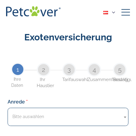
Startseite
/
Exotenversicherung
Exotenversicherung
1
2
3
4
5
Ihre
Ihr
Tarifauswahl
Zusammenfassung
Bestätigun
Daten
Haustier
Anrede
Bitte auswählen